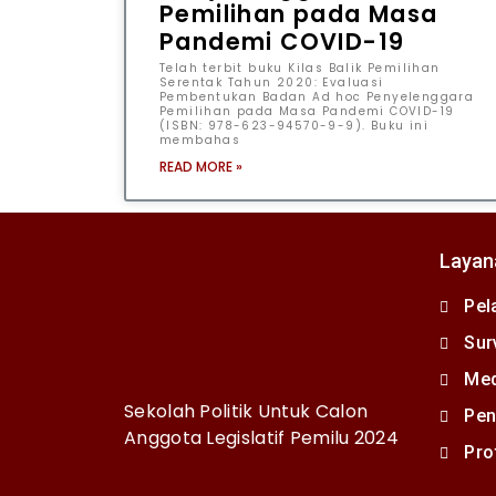
Pemilihan pada Masa
Pandemi COVID-19
Telah terbit buku Kilas Balik Pemilihan
Serentak Tahun 2020: Evaluasi
Pembentukan Badan Ad hoc Penyelenggara
Pemilihan pada Masa Pandemi COVID-19
(ISBN: 978-623-94570-9-9). Buku ini
membahas
READ MORE »
Layan
Pel
Sur
Med
Sekolah Politik Untuk Calon
Pen
Anggota Legislatif Pemilu 2024
Pro