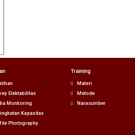
an
Training
atihan
Materi
vey Elektabilitas
Metode
ia Monitoring
Narasumber
ingkatan Kapasitas
file Photography