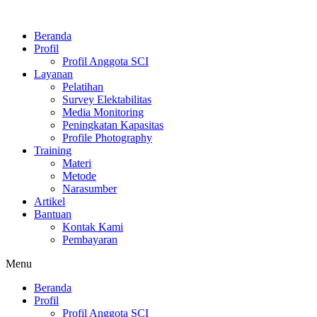
Skip
to
Beranda
content
Profil
Profil Anggota SCI
Layanan
Pelatihan
Survey Elektabilitas
Media Monitoring
Peningkatan Kapasitas
Profile Photography
Training
Materi
Metode
Narasumber
Artikel
Bantuan
Kontak Kami
Pembayaran
Menu
Beranda
Profil
Profil Anggota SCI